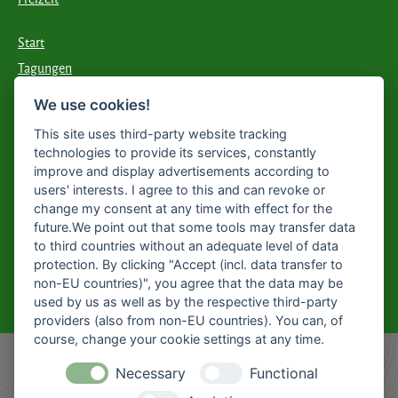
Start
Tagungen
Essen & Trinken
We use cookies!
Übernachten
This site uses third-party website tracking
technologies to provide its services, constantly
improve and display advertisements according to
KARRIERE BEI
users' interests. I agree to this and can revoke or
HOFMEIER?
change my consent at any time with effect for the
future.We point out that some tools may transfer data
Hier geht's zu unseren aktuellen
to third countries without an adequate level of data
Stellenangeboten
protection. By clicking "Accept (incl. data transfer to
non-EU countries)", you agree that the data may be
Aktuelle Stellenangebote
used by us as well as by the respective third-party
providers (also from non-EU countries). You can, of
course, change your cookie settings at any time.
Necessary
Functional