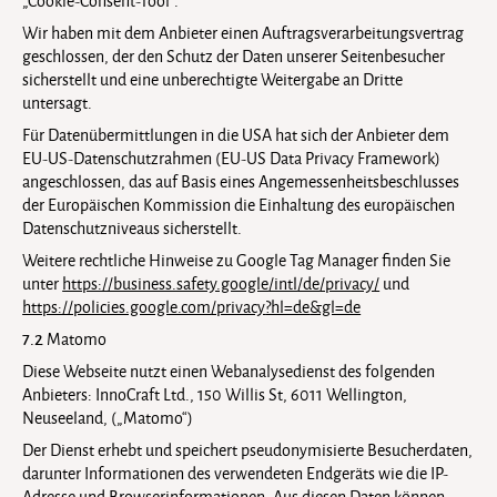
„Cookie-Consent-Tool“.
Wir haben mit dem Anbieter einen Auftragsverarbeitungsvertrag
geschlossen, der den Schutz der Daten unserer Seitenbesucher
sicherstellt und eine unberechtigte Weitergabe an Dritte
untersagt.
Für Datenübermittlungen in die USA hat sich der Anbieter dem
EU-US-Datenschutzrahmen (EU-US Data Privacy Framework)
angeschlossen, das auf Basis eines Angemessenheitsbeschlusses
der Europäischen Kommission die Einhaltung des europäischen
Datenschutzniveaus sicherstellt.
Weitere rechtliche Hinweise zu Google Tag Manager finden Sie
unter
https://business.safety.google
/intl
/de
/privacy
/
und
https://policies.google.com
/privacy
?hl=de
&gl=de
7.2
Matomo
Diese Webseite nutzt einen Webanalysedienst des folgenden
Anbieters: InnoCraft Ltd., 150 Willis St, 6011 Wellington,
Neuseeland, („Matomo“)
Der Dienst erhebt und speichert pseudonymisierte Besucherdaten,
darunter Informationen des verwendeten Endgeräts wie die IP-
Adresse und Browserinformationen. Aus diesen Daten können