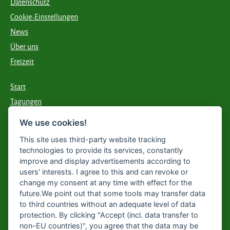
Datenschutz
Cookie-Einstellungen
News
Über uns
Freizeit
Start
Tagungen
Essen & Trinken
We use cookies!
Übernachten
This site uses third-party website tracking
technologies to provide its services, constantly
improve and display advertisements according to
KARRIERE BEI
users' interests. I agree to this and can revoke or
HOFMEIER?
change my consent at any time with effect for the
future.We point out that some tools may transfer data
Hier geht's zu unseren aktuellen
to third countries without an adequate level of data
Stellenangeboten
protection. By clicking "Accept (incl. data transfer to
non-EU countries)", you agree that the data may be